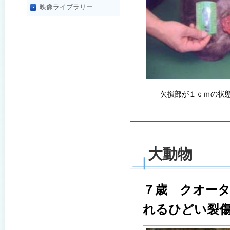
映像ライブラリー
欠損部が１ｃｍの状
大動物
７歳 クオータ
れるひどい裂