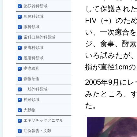
泌尿器科領域
して保護された
耳鼻科領域
FIV（+）の
眼科領域
い、一次癒合
歯科口腔外科領域
ジ、食事、酵素
皮膚科領域
いろ試みたが、
腫瘍科領域
損が直径1cm
疼痛緩和
創傷治癒
2005年9月
一般外科領域
みたところ、す
神経領域
た。
大動物
エキゾチックアニマル
症例報告・文献