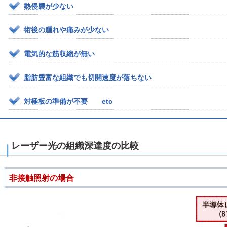
熱侵襲が少ない
術後の腫れや痛みが少ない
電気的な筋収縮が無い
脂肪豊富な組織でも切開速度が落ちない
対極板の準備が不要 etc
レーザー光の組織深達度の比較
非接触照射の場合