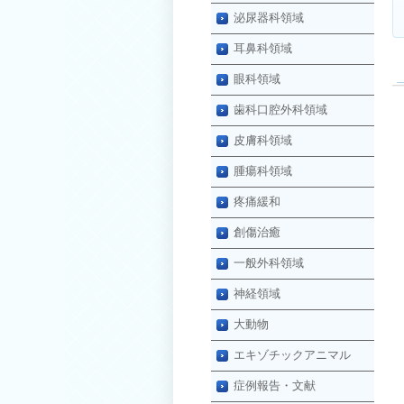
泌尿器科領域
耳鼻科領域
眼科領域
歯科口腔外科領域
皮膚科領域
腫瘍科領域
疼痛緩和
創傷治癒
一般外科領域
神経領域
大動物
エキゾチックアニマル
症例報告・文献