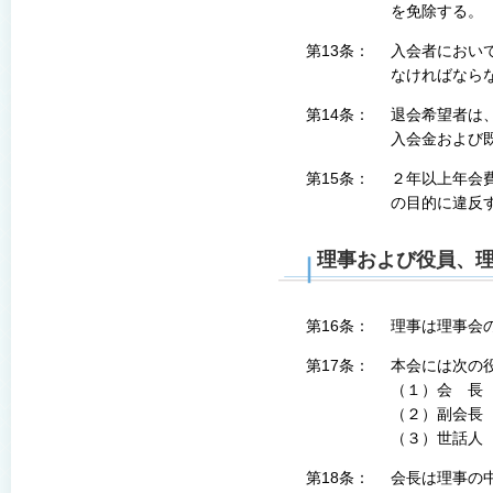
を免除する。
第13条：
入会者において正
なければなら
第14条：
退会希望者は
入会金および
第15条：
２年以上年会
の目的に違反
理事および役員、
第16条：
理事は理事会の
第17条：
本会には次の
（１）会 長 
（２）副会長
（３）世話人 
第18条：
会長は理事の