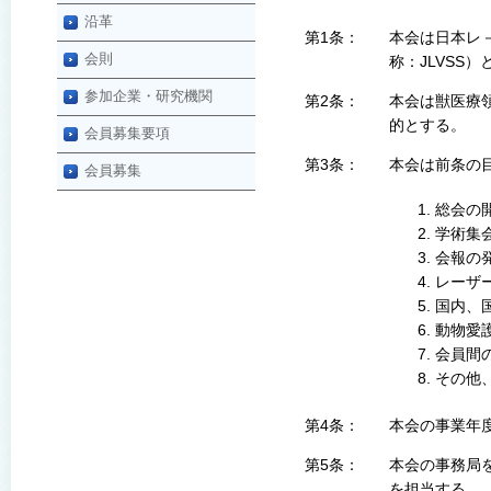
沿革
第1条：
本会は日本レ－ザー獣
会則
称：JLVSS
参加企業・研究機関
第2条：
本会は獣医療
的とする。
会員募集要項
第3条：
本会は前条の
会員募集
総会の
学術集
会報の
レーザ
国内、
動物愛
会員間
その他
第4条：
本会の事業年
第5条：
本会の事務局
を担当する。