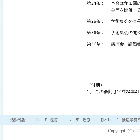
第24条：
本会は年１回
会等を開催す
第25条：
学術集会の会
第26条：
学術集会の開
第27条：
講演会、講習
（付則）
1、 この会則は平成24年
Copyright（C）
2