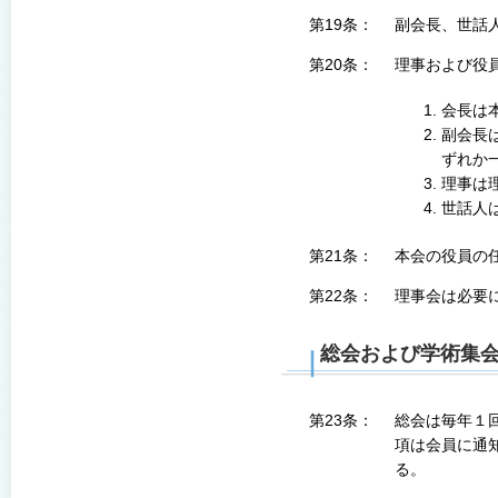
第19条：
副会長、世話
第20条：
理事および役
会長は
副会長
ずれか
理事は
世話人
第21条：
本会の役員の
第22条：
理事会は必要
総会および学術集
第23条：
総会は毎年１
項は会員に通
る。