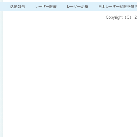
Copyright（C）
2