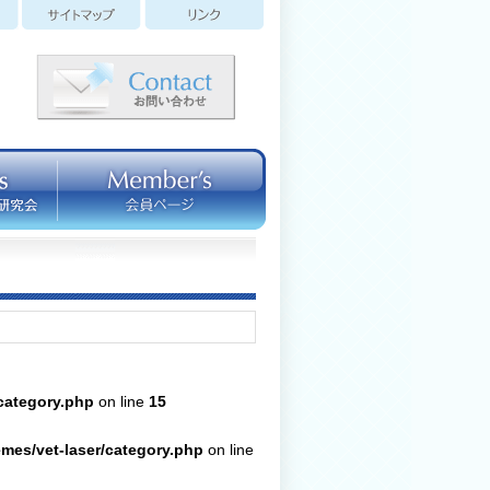
category.php
on line
15
mes/vet-laser/category.php
on line