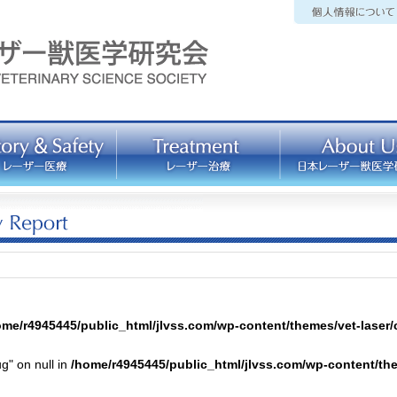
ome/r4945445/public_html/jlvss.com/wp-content/themes/vet-laser/
ug" on null in
/home/r4945445/public_html/jlvss.com/wp-content/the