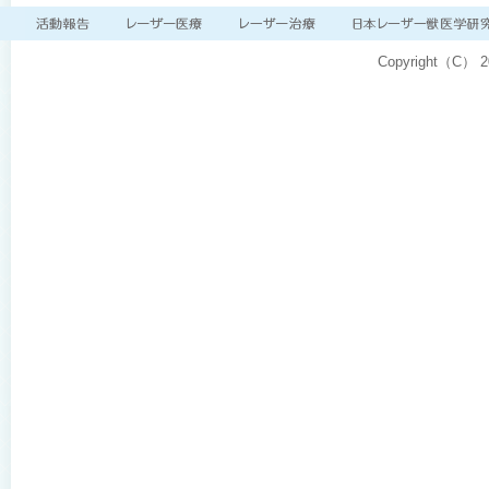
Copyright（C）
2