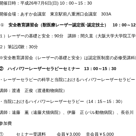
開催日時：
平成
26
年
7
月
6
日
(
日
) 10
：
00
～
15
：
30
開催会場：
あすか会議室 東京駅前八重洲口会議室
303A
①
安全教育講習会（獣医療レーザー認定医･認定技士） 10：00～12
１）レーザーの基礎と安全：90分 講師：間久直（大阪大学大学院工学
２）筆記試験：30分
※安全教育講習会（レーザーの基礎と安全）は認定医制度の必修受講科
② ハイパワーレーザーセラピーセミナー 13：00～15：30
・レーザーセラピーの科学と当院におけるハイパワーレーザーセラピー（1
講師：渡邊 正俊（渡邊動物病院）
・当院におけるハイパワーレーザーセラピー（14：15～15：30）
講師：遠藤 薫（遠藤犬猫病院）、伊藤 正 (パル動物病院）、長谷川
参加費
① セミナー受講料 会員￥3,000 非会員￥5,000