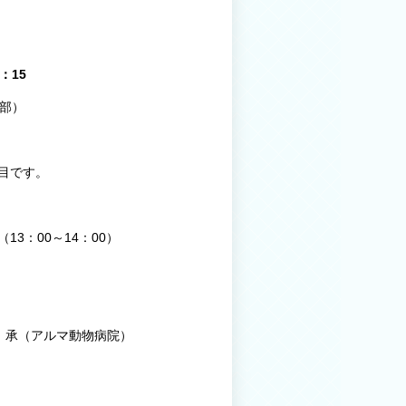
：15
部）
目です。
3：00～14：00）
 承（アルマ動物病院）